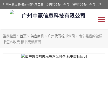
广州中赢信息科技有限公司主营：东莞代写标书公司、佛山代写标书公司、深圳代写标书公司等,食品类标书、工程类类标书,经验丰富的标书制作团队,24小时加急服务,多对一服务。
广州中赢信息科技有限公司
当前位置：
首页
>
供应商机
>
广州代写标书公司
> 南宁靠谱的做标
东莞代写标书公司
佛山代写标书公司
书怎么收费 标书废标原因
深圳代写标书公司
广州代写标书公司