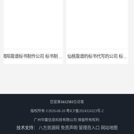
仙桃靠谱的标书代写的公司 标书制作课程
您是第
1612581
位访客
版权所有 ©2026-08-10
粤ICP备2024324323号-2
广州中赢信息科技有限公司
保留所有权利.
技术支持：
八方资源网
免责声明
管理员入口
网站地图
咸宁比较好的代做标书怎么收费 标书打印注意事项
孝感比较好的代做标书公司 标书制作课程