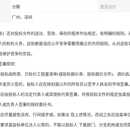
分期
是否议价
广州，深圳
法》还对投标文件的送达、签收、保存的程序作出规定，有明确的规则。
人的权利义务，这些都是适应公平竞争需要而确立的共同规则。从对这些
现保护竞争的宗旨。
签署原则：
及投标函附录、已标价工程量清单(或投标报价表、投标报价文件)、调价
件逐页小签的，投标人应在除封面以外的所有页以签字人姓名的字母签署
件应由投标人的法定代表人或其授权代表签署，并按招标文件的规定加盖
人或负责人签署的授权委托书。
件应尽量避免涂改、行间插字或。如果出 现上述情况，改动之处应加盖单位
件要求盖投标单位法人公章的，不能以投标人 下属部门、分支机构或合同