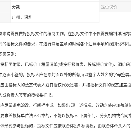
分期
是否议价
广州，深圳
位来说需要做好投标文件的编制工作。在投标文件中不仅需要编制详细内
同的招标文件的要求，在进行签署盖章的时候各个注意事项和规则也不同
签署原则：
及投标函附录、已标价工程量清单(或投标报价表、投标报价文件)、调价
件逐页小签的，投标人应在除封面以外的所有页以签字人姓名的字母签署
件应由投标人的法定代表人或其授权代表签署，并按招标文件的规定加盖
人或负责人签署的授权委托书。
件应尽量避免涂改、行间插字或。如果出 现上述情况，改动之处应加盖单位
件要求盖投标单位法人公章的，不能以投标人 下属部门、分支机构或合同
合体形式参与投标的，投标文件应按联合体投5 标协议，由联合体牵头人