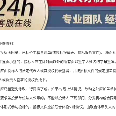
签署原则：
及投标函附录、已标价工程量清单(或投标报价表、投标报价文件)、调价
件逐页小签的，投标人应在除封面以外的所有页以签字人姓名的字母签署
件应由投标人的法定代表人或其授权代表签署，并按招标文件的规定加盖
人或负责人签署的授权委托书。
件应尽量避免涂改、行间插字或。如果出 现上述情况，改动之处应加盖单位
件要求盖投标单位法人公章的，不能以投标人 下属部门、分支机构或合同
合体形式参与投标的，投标文件应按联合体投5 标协议，由联合体牵头人