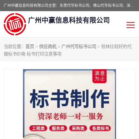
广州中赢信息科技有限公司主营：东莞代写标书公司、佛山代写标书公司、深圳代写标书公司等,食品类标书、工程类类标书,经验丰富的标书制作团队,24小时加急服务,多对一服务。
广州中赢信息科技有限公司
当前位置：
首页
>
供应商机
>
广州代写标书公司
> 桂林比较好的代
东莞代写标书公司
佛山代写标书公司
做标书价格 标书打印注意事项
深圳代写标书公司
广州代写标书公司