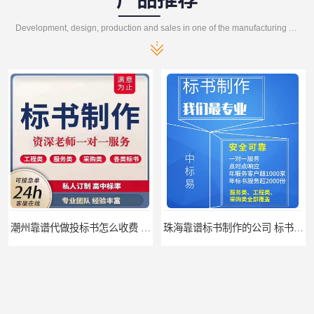
Development, design, production and sales in one of the manufacturing enterprises
珠海靠谱标书制作的公司 标书制作课程