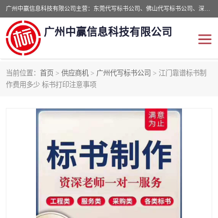
广州中赢信息科技有限公司主营：东莞代写标书公司、佛山代写标书公司、深圳代写标书公司等,食品类标书、工程类类标书,经验丰富的标书制作团队,24小时加急服务,多对一服务。
广州中赢信息科技有限公司
当前位置：
首页
>
供应商机
>
广州代写标书公司
> 江门靠谱标书制
东莞代写标书公司
佛山代写标书公司
作费用多少 标书打印注意事项
深圳代写标书公司
广州代写标书公司