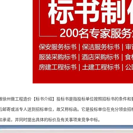
做徐州做工程造价【标书介绍】投标书是指投标单位按照招标书的条件和
后邮寄或派专人送到招标单位，故又称标函。它是投标单位在充分领会招
和承诺，并同时提出具体的标价及有关事项来竞争中标。