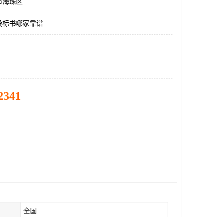
市海珠区
投标书哪家靠谱
2341
全国