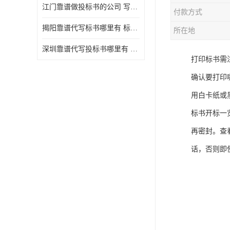
江门靠谱做投标书的公司 写一份标书多少钱
付款方式
揭阳靠谱代写标书哪里有 标书怎么做
所在地
深圳靠谱代写投标书哪里有 标书好写吗
打印标书需
确认要打印
用白卡纸或
标书开标一
再密封。查
话，否则即