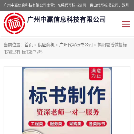
广州中赢信息科技有限公司主营：东莞代写标书公司、佛山代写标书公司、深圳
代写标书公司等,食品类标书、工程类类标书,经验丰富的标书制作团队,24小时加
广州中赢信息科技有限公司
急服务,多对一服务。
当前位置：
首页
>
供应商机
>
广州代写标书公司
> 揭阳靠谱做投标
东莞代写标书公司
佛山代写标书公司
书哪里有 标书好写吗
深圳代写标书公司
广州代写标书公司