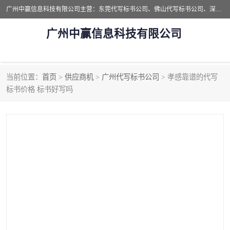
广州中赢信息科技有限公司主营：东莞代写标书公司、佛山代写标书公司、深圳代写标书公司等,食品类标书、工程类类标书,经验丰富的标书制作团队,24小时加急服务,多对一服务。
广州中赢信息科技有限公司
当前位置：
首页
>
供应商机
>
广州代写标书公司
> 孝感靠谱的代写
东莞代写标书公司
佛山代写标书公司
标书价格 标书好写吗
深圳代写标书公司
广州代写标书公司