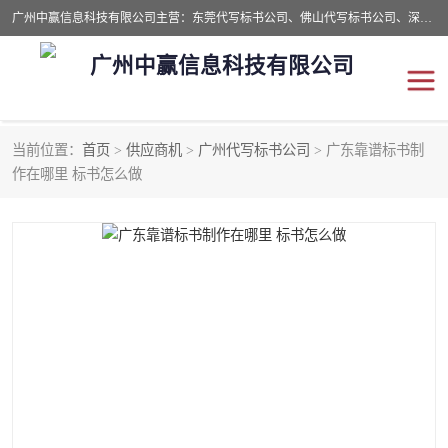
广州中赢信息科技有限公司主营：东莞代写标书公司、佛山代写标书公司、深圳代写标书公司等,食品类标书、工程类类标书,经验丰富的标书制作团队,24小时加急服务,多对一服务。
广州中赢信息科技有限公司
当前位置：
首页
>
供应商机
>
广州代写标书公司
> 广东靠谱标书制
东莞代写标书公司
佛山代写标书公司
作在哪里 标书怎么做
深圳代写标书公司
广州代写标书公司