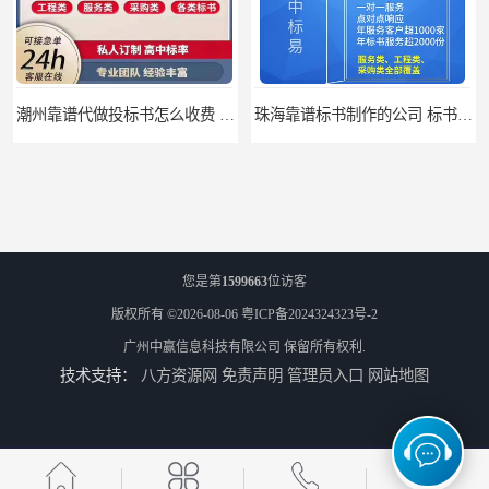
潮州靠谱代做投标书怎么收费 标书怎么做
珠海靠谱标书制作的公司 标书制作课程
您是第
1599663
位访客
版权所有 ©2026-08-06
粤ICP备2024324323号-2
广州中赢信息科技有限公司
保留所有权利.
技术支持：
八方资源网
免责声明
管理员入口
网站地图
汕尾靠谱写投标书公司 标书废标原因
汕尾靠谱写投标书怎么合作的 标书废标原因