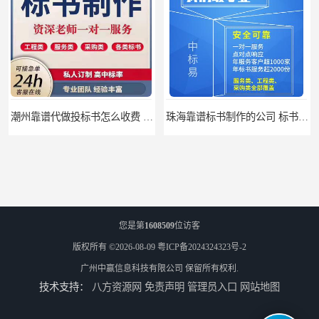
珠海靠谱标书制作的公司 标书制作课程
汕尾靠谱写投标书公司 标书废标原因
您是第
1608509
位访客
版权所有 ©2026-08-09
粤ICP备2024324323号-2
广州中赢信息科技有限公司
保留所有权利.
技术支持：
八方资源网
免责声明
管理员入口
网站地图
汕尾靠谱写投标书怎么合作的 标书废标原因
云浮靠谱写标书价格 标书废标原因