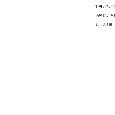
标书开标一
再密封。查
话，否则即