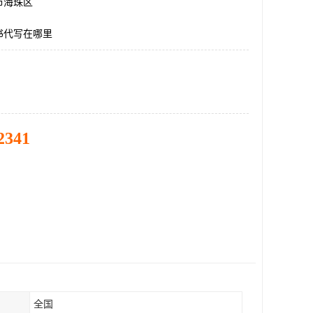
市海珠区
书代写在哪里
2341
全国