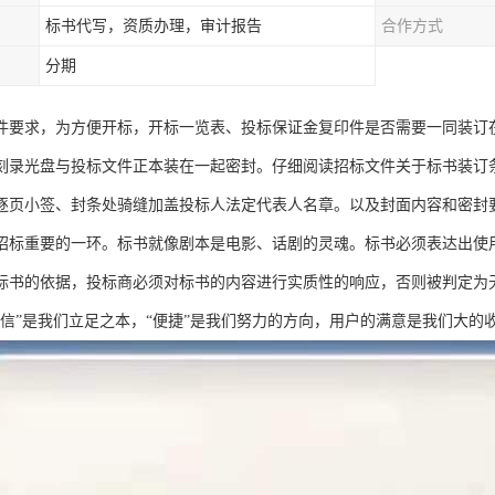
标书代写，资质办理，审计报告
合作方式
分期
件要求，为方便开标，开标一览表、投标保证金复印件是否需要一同装订
刻录光盘与投标文件正本装在一起密封。仔细阅读招标文件关于标书装订条
逐页小签、封条处骑缝加盖投标人法定代表人名章。以及封面内容和密封
招标重要的一环。标书就像剧本是电影、话剧的灵魂。标书必须表达出使
标书的依据，投标商必须对标书的内容进行实质性的响应，否则被判定为
诚信”是我们立足之本，“便捷”是我们努力的方向，用户的满意是我们大的