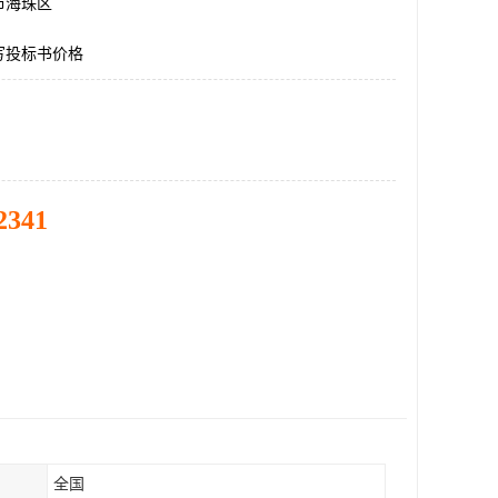
市海珠区
写投标书价格
2341
全国