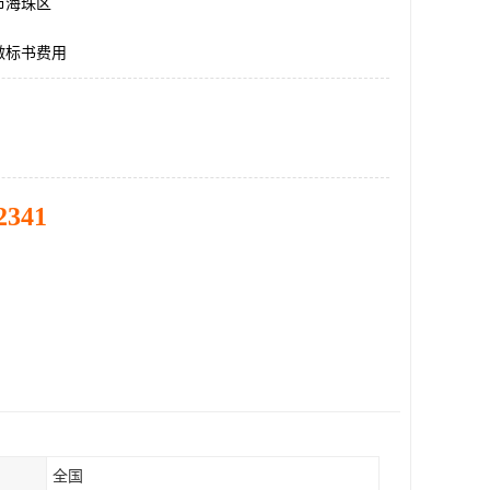
市海珠区
做标书费用
2341
全国