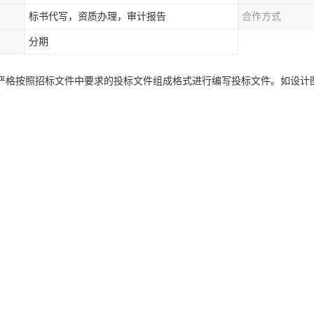
标书代写，资质办理，审计报告
合作方式
分期
严格按照招标文件中要求的投标文件组成格式进行编写投标文件。如设计
目负责人确认付款方式，与公司生产部负责人确认交货期是否满足。投标
，后由技术主管李工进行后的审核。审核无误后将投标文件压缩发给项目
是否更新，目录所指页码是否与文件内容页码相符合。
大家参照招标文件要求，整理出你需要提供替他们的资料清单，包括不过
类。