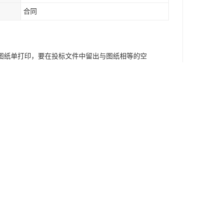
合同
图纸单打印，要在投标文件中留出与图纸相等的空
文件全部完成后仔细检查、审核，然后让同事再相
负责人复查。项目负责人审查无误后，再次确认投
不能限于营业执照、数十种文件、业绩合同、技术