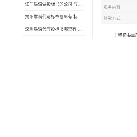
江门靠谱做投标书的公司 写一份标书多少钱
服务内容
揭阳靠谱代写标书哪里有 标书怎么做
付款方式
深圳靠谱代写投标书哪里有 标书好写吗
工程标书需
白页。向项
互帮助检查
标文件目录
标书代写：
参考资料各