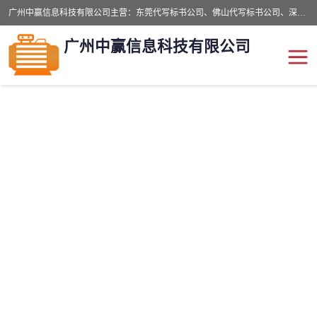
广州中赢信息科技有限公司主营：东莞代写标书公司、佛山代写标书公司、深圳代写标书公司等,食品类标书、工程类类标书,经验丰富的标书制作团队,24小时加急服务,多对一服务。
广州中赢信息科技有限公司