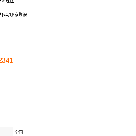
市海珠区
书代写哪家靠谱
2341
全国