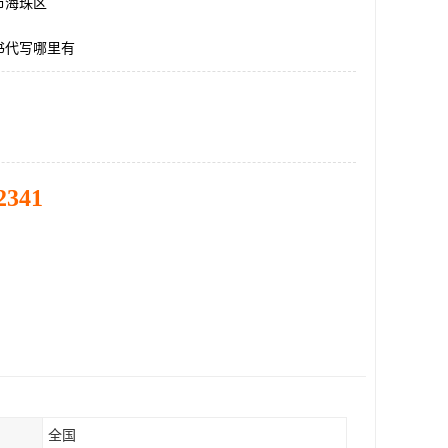
市海珠区
书代写哪里有
2341
全国