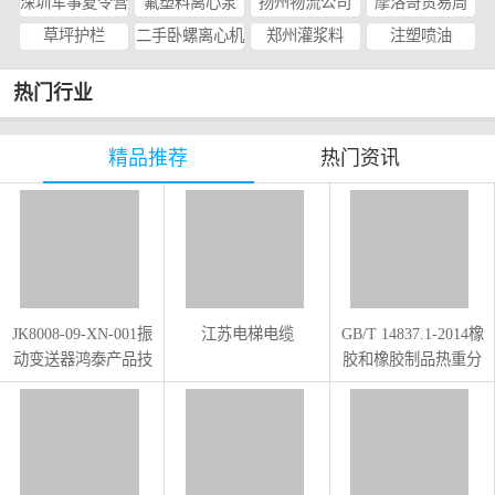
深圳军事夏令营
氟塑料离心泵
扬州物流公司
摩洛哥贸易周
草坪护栏
二手卧螺离心机
郑州灌浆料
注塑喷油
热门行业
精品推荐
热门资讯
JK8008-09-XN-001振
江苏电梯电缆
GB/T 14837.1-2014橡
动变送器鸿泰产品技
胶和橡胶制品热重分
术规格
析法测定硫化胶和未
硫化胶的成分：丁二
烯橡胶、乙烯-丙烯二
元和三元共聚物、异
丁烯-异戊二烯橡胶、