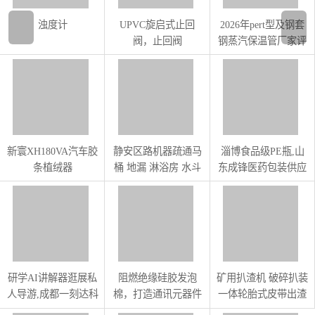
异戊二烯橡胶、苯乙
浊度计
UPVC旋启式止回
2026年pert型及钢套
烯-丁二烯橡胶
阀，止回阀
钢蒸汽保温管厂家评
测
新寰XH180VA汽车胶
静安区路机器疏通马
淄博食品级PE瓶,山
条植绒器
桶 地漏 淋浴房 水斗
东成锋医药包装供应
随叫随到
研学AI讲解器逛展私
阻燃绝缘硅胶发泡
矿用扒渣机 破碎扒装
人导游,成都一刻达科
棉，打造通讯元器件
一体轮胎式皮带出渣
技供应
安全防护层
机